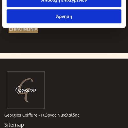
Αποδοχή επιλεγμένων
Άρνηση
ΕΠΙΚΟΙΝΩΝΙΑ
Georgios Coiffure - Γιώργος Νικολαΐδης
Sitemap