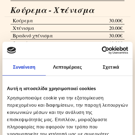
Κούρεμα - Χτένισμα
Κούρεμα
30.00€
Χτένισμα
20.00€
Βραδινό χτένισμα
30.00€
Φορμάρισμα
10.00€
Λοσιόν
5.00€
Βαφή – Γαλάκτωμα από
45.00€
Συναίνεση
Λεπτομέρειες
Σχετικά
Βαφή - Τεχνικές
Ανταύγες από
60.00€
Αυτή η ιστοσελίδα χρησιμοποιεί cookies
Ντεκολορασιόν από
30.00€
Χρησιμοποιούμε cookie για την εξατομίκευση
Φλας από
25.00€
περιεχομένου και διαφημίσεων, την παροχή λειτουργιών
Ρεφλέ – Ρανσάζ από
25.00€
κοινωνικών μέσων και την ανάλυση της
Περμανάντ
90.00€
επισκεψιμότητάς μας. Επιπλέον, μοιραζόμαστε
Ισιωτική
90.00€
πληροφορίες που αφορούν τον τρόπο που
χρησιμοποιείτε τον ιστότοπό μας με συνεργάτες