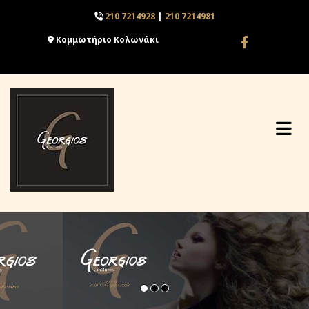
210 7214928
|
210 7214981

Κομμωτήριο Κολωνάκι
